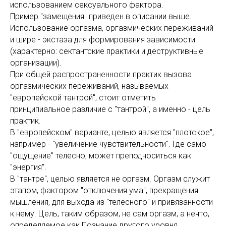
использованием сексуального фактора.
Пример "замещения" приведен в описании выше.
Использование оргазма, оргазмических переживаний
и шире - экстаза для формирования зависимости
(характерно: сектантские практики и деструктивные
организации).
При общей распространенности практик вызова
оргазмических переживаний, называемых
"европейской тантрой", стоит отметить
принципиальное различие с "тантрой", а именно - цель
практик.
В "европейском" варианте, целью является "плотское",
например - "увеличение чувствительности". Где само
"ощущение" телесно, может преподноситься как
"энергия".
В "тантре", целью является не оргазм. Оргазм служит
этапом, фактором "отключения ума", прекращения
мышления, для выхода из "телесного" и привязанности
к нему. Цель, таким образом, не сам оргазм, а нечто,
определяемое как Познание другого уровня.