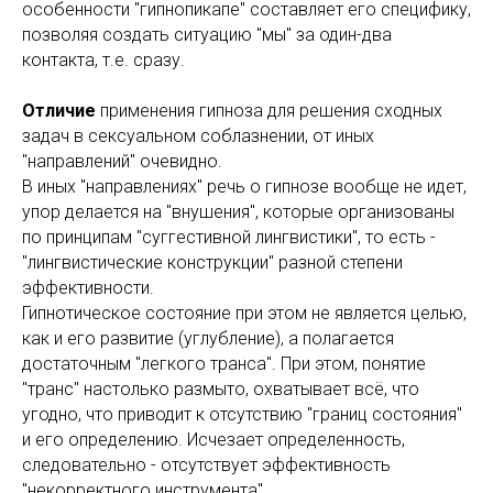
особенности "гипнопикапе" составляет его специфику,
позволяя создать ситуацию "мы" за один-два
контакта, т.е. сразу.
Отличие
применения гипноза для решения сходных
задач в сексуальном соблазнении, от иных
"направлений" очевидно.
В иных "направлениях" речь о гипнозе вообще не идет,
упор делается на "внушения", которые организованы
по принципам "суггестивной лингвистики", то есть -
"лингвистические конструкции" разной степени
эффективности.
Гипнотическое состояние при этом не является целью,
как и его развитие (углубление), а полагается
достаточным "легкого транса". При этом, понятие
"транс" настолько размыто, охватывает всё, что
угодно, что приводит к отсутствию "границ состояния"
и его определению. Исчезает определенность,
следовательно - отсутствует эффективность
"некорректного инструмента".