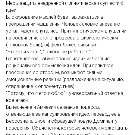
Меры защиты внедренной (гипнотическая суггестия)
идеи.
Блокирование мыслей будет выражаться в
прекращении мышления. Человек словно внезапно
устал, мысли спутались. При гипнотическом внушении
на соединение этого процесса с физиологическм
(головная боль), эффект более сильный.
"Что-то я устал", "Голова не работает"
Гипнотическое Табуирование идеи - избегание
рационального осмысления идеи. При попытках
прояснения со стороны, возникают силные
эмоциональные реакции (раздражение на ситуацию,
отвращение к оппоненту, гнев).
"Потому, что я его люблю" - универсальный ответ на
все атаки.
Вытеснение и Амнезия связаные поцессы,
отвечающие за капсулировании идеи, перевод ее в
Бессознательное, и образущей новую Доминанту
поведения. Объяснения, которые человек может дать,
будут относиться к "Рационализации", т.е. каким