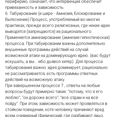
периферию, означает, что интервенция обеспечит
привязанность и зависимость.
6. Табуирование (и шире - Амнезия, Блокирование и
Вытеснение) Процесс, употребляемый во многих
практиках, прежде всего религиозных, где некие идеи
выводятся (запрещаются) из рационального.
Применяется амнезирование (амнезия гипнотическая)
процесса. При табуировании важны дополнительно
внушенные программы действий на случай
возможной атаки на доминирующую идею. (вас будут
искушать, а вы... ибо дьявол хитер). Для процесса
табуирования важно: идея доминирует, рационально
не рассматривается, есть программы ответных
действий на возможную атаку.
При завершенном процессе Т., ответы на любые
вопросы будут примерно такие: "потому, что я его
люблю"; "он дороже всего"; "всё отдам и на всё
пойду". При этом, зависимость может проявляться в
стойком поведении, хотя человеку причиняют вред
всем очевидный (физический, где разбивают лицо,