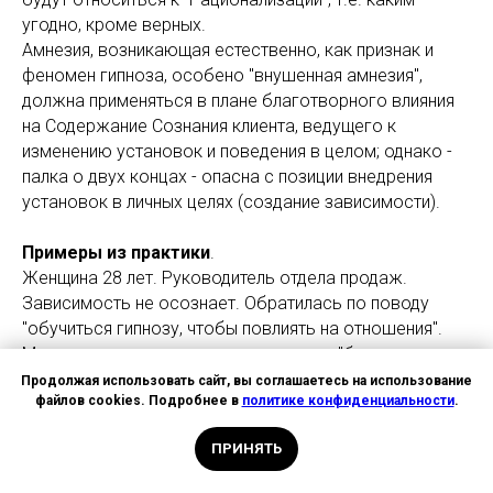
угодно, кроме верных.
Амнезия, возникающая естественно, как признак и
феномен гипноза, особено "внушенная амнезия",
должна применяться в плане благотворного влияния
на Содержание Сознания клиента, ведущего к
изменению установок и поведения в целом; однако -
палка о двух концах - опасна с позиции внедрения
установок в личных целях (создание зависимости).
Примеры из практики
.
Женщина 28 лет. Руководитель отдела продаж.
Зависимость не осознает. Обратилась по поводу
"обучиться гипнозу, чтобы повлиять на отношения".
Мужчина, к которому она испытывала "безумную
любовь" женат, проживает в другом городе. Думать
Продолжая использовать сайт, вы соглашаетесь на использование
файлов cookies. Подробнее в
политике конфиденциальности
.
ни о ком другом не может и категорически не желает,
хотя привлекательна и есть кандидаты.
ПРИНЯТЬ
Посылает ему подарки, большую часть средств,
которые зарабатывает.