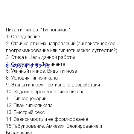
Пикап и Гипноз. " Гипнопикап ".
1. Определение
2. Отличие от иных направлений (лингвистическое
программирование или гипнотическая суггестия?)
Русский Радикальный Гипноз
3. Этика и Цель данной работы
Диплом психолога
4. Сексуальная Доминанта
8 (495) 419-33-15
5. Уличный гипноз. Виды гипноза
8. Условия гипнопикапа
9. Этапы гипносуггестивного воздействия
10. Задачи в процессе гипнопикапа
11. Гипносценарий
12. План гипнопикапа
13. Быстрый секс
14. Зависимость и ее формирование
15 Табуирование, Амнезия, Блокирование и
Вытеснение