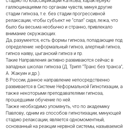
стадию по классификации Каткова, характерную
галлюцинациями по органам чувств, минуя другие
стадии гипноза, т.е. без стадии прогрессивной
релаксации, чтобы субъект не "спал" сидя, лежа, что
было бы весьма необычно и странно, привлекало
внимание окружающих.
Да, разумеется, есть формы гипноза, попадающие под
определение: неформальный гипноз, алертный гипноз,
гипноз наяву, цыганский гипноз и пр.
Такие Направления активно развиваются сейчас в
западных школах гипноза (Д. Трипп "Транс без транса",
А. Жакуин и др.).
В России, данное направление непосредственно
развивается в Системе Неформальной Гипнотизации, а
также некоторыми преподавателями гипноза,
прошедшими обучение по ней.
Также необходимо упомянуть, что по академику
Павлову, одним из способов гипнотизации, минующей
стадию релаксации, является одномоментный,
основанный на реакции нервной системы, называемой