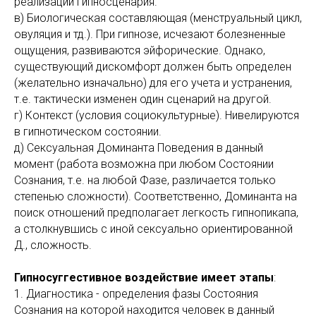
реализации гипносценария.
в) Биологическая составляющая (менструальный цикл,
овуляция и тд.). При гипнозе, исчезают болезненные
ощущения, развиваются эйфорические. Однако,
существующий дискомфорт должен быть определен
(желательно изначально) для его учета и устранения,
т.е. тактически изменен один сценарий на другой.
г) Контекст (условия социокультурные). Нивелируются
в гипнотическом состоянии.
д) Сексуальная Доминанта Поведения в данный
момент (работа возможна при любом Состоянии
Сознания, т.е. на любой Фазе, различается только
степенью сложности). Соответственно, Доминанта на
поиск отношений предполагает легкость гипнопикапа,
а столкнувшись с иной сексуально ориентированной
Д., сложность.
Гипносуггестивное воздействие имеет этапы
:
1. Диагностика - определения фазы Состояния
Сознания на которой находится человек в данный