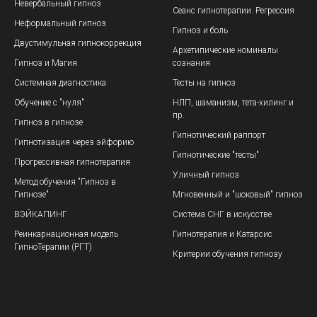
Невербальный гипноз
Сеанс гипнотерапии. Регрессия
Неформальный гипноз
Гипноз и боль
Двустимульная гипнокоррекци
я
Архетипические номиналы
Гипноз и Магия
сознания
Системная диагностика
Тесты на гипноз
Обучение с "нуля"
НЛП, шаманизм, тета-хилинг и
пр.
Гипноз в гипнозе
Гипнотический раппорт
Гипнотизация через эйфорию
Гипнотические "тесты"
Прогрессивная гипнотерапия
Уличный гипноз
Метод обучения "Гипноз в
Гипнозе"
Мгновенный и "шоковый" гипноз
ВЭЙКАПИНГ
Система СНГ в искусстве
Реинкарнационная модель
Гипнотерапия и Катарсис
ГипноТерапии (РГТ)
Критерии обучения гипнозу