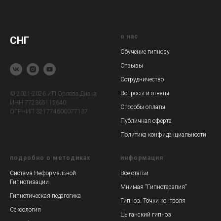
о нас
СНГ
Обучение гипнозу
Отзывы
Сотрудничество
Вопросы и ответы
© 2021-2026 ИП Орлова Диана
ИНН 772365115640
Способы оплаты
ОГРНИП 321774600077137
Публичная оферта
Политика конфиденциальности
подробно о методиках
информация
Система Неформальной
Все статьи
Гипнотизации
Мнимая "Гипнотерапия"
Гипнотическая педагогика
Гипноз. Точки контроля
Сексология
Цыганский гипноз