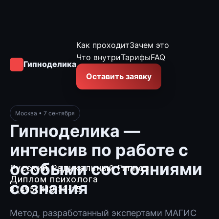
Как проходит
Зачем это
Что внутри
Тарифы
FAQ
Гипноделика
Оставить заявку
Москва • 7 сентября
Гипноделика —
интенсив по работе с
особыми состояниями
Русский Радикальный Гипноз
Диплом психолога
сознания
8 (495) 419-33-15
Метод, разработанный экспертами МАГИС