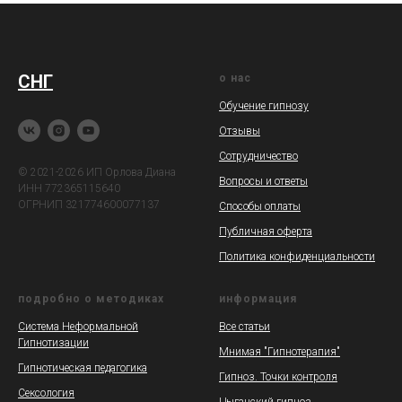
СНГ
о нас
Обучение гипнозу
Отзывы
Сотрудничество
© 2021-2026 ИП Орлова Диана
Вопросы и ответы
ИНН 772365115640
ОГРНИП 321774600077137
Способы оплаты
Публичная оферта
Политика конфиденциальности
подробно о методиках
информация
Система Неформальной
Все статьи
Гипнотизации
Мнимая "Гипнотерапия"
Гипнотическая педагогика
Гипноз. Точки контроля
Сексология