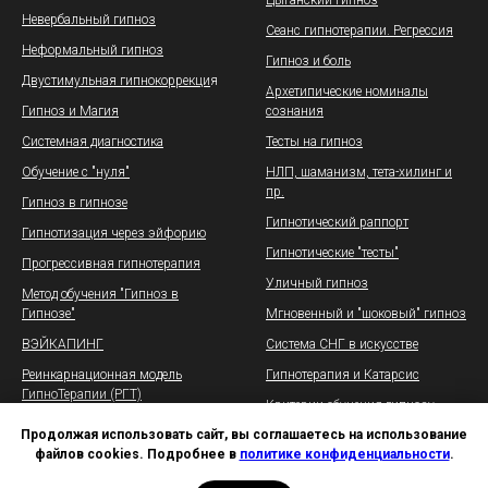
Цыганский гипноз
Невербальный гипноз
Сеанс гипнотерапии. Регрессия
Неформальный гипноз
Гипноз и боль
Двустимульная гипнокоррекци
я
Архетипические номиналы
Гипноз и Магия
сознания
Системная диагностика
Тесты на гипноз
Обучение с "нуля"
НЛП, шаманизм, тета-хилинг и
пр.
Гипноз в гипнозе
Гипнотический раппорт
Гипнотизация через эйфорию
Гипнотические "тесты"
Прогрессивная гипнотерапия
Уличный гипноз
Метод обучения "Гипноз в
Гипнозе"
Мгновенный и "шоковый" гипноз
ВЭЙКАПИНГ
Система СНГ в искусстве
Реинкарнационная модель
Гипнотерапия и Катарсис
ГипноТерапии (РГТ)
Критерии обучения гипнозу
Продолжая использовать сайт, вы соглашаетесь на использование
файлов cookies. Подробнее в
политике конфиденциальности
.