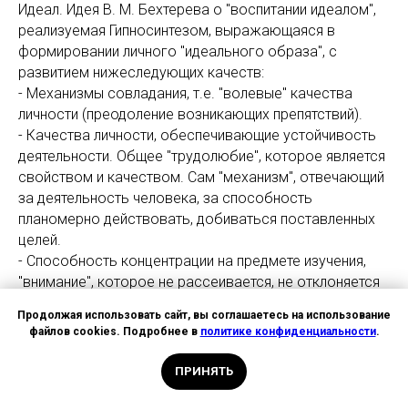
Идеал. Идея В. М. Бехтерева о "воспитании идеалом",
реализуемая Гипносинтезом, выражающаяся в
формировании личного "идеального образа", с
развитием нижеследующих качеств:
- Механизмы совладания, т.е. "волевые" качества
личности (преодоление возникающих препятствий).
- Качества личности, обеспечивающие устойчивость
деятельности. Общее "трудолюбие", которое является
свойством и качеством. Сам "механизм", отвечающий
за деятельность человека, за способность
планомерно действовать, добиваться поставленных
целей.
- Способность концентрации на предмете изучения,
"внимание", которое не рассеивается, не отклоняется
на иные факторы.
Продолжая использовать сайт, вы соглашаетесь на использование
- "Самооценка", т.е. отношение к себе, из которой
файлов cookies. Подробнее в
политике конфиденциальности
.
вытекают определения "я на это способен, я это
сделаю"; образующие установки и Доминанты
ПРИНЯТЬ
поведения.
- "Интересы", т.е. влечения, желания и склонности,