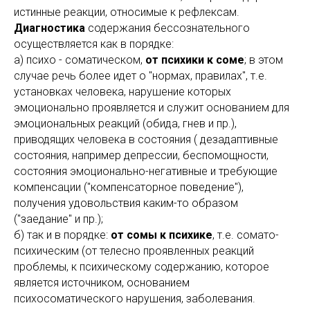
истинные реакции, относимые к рефлексам.
Диагностика
содержания бессознательного
осуществляется как в порядке:
а) психо - соматическом,
от психики к соме
; в этом
случае речь более идет о "нормах, правилах", т.е.
установках человека, нарушение которых
эмоционально проявляется и служит основанием для
эмоциональных реакций (обида, гнев и пр.),
приводящих человека в состояния ( дезадаптивные
состояния, например депрессии, беспомощности,
состояния эмоционально-негативные и требующие
компенсации ("компенсаторное поведение"),
получения удовольствия каким-то образом
("заедание" и пр.);
б) так и в порядке:
от сомы к психике
, т.е. сомато-
психическим (от телесно проявленных реакций
проблемы, к психическому содержанию, которое
является источником, основанием
психосоматического нарушения, заболевания.