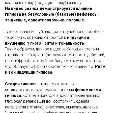
классическому (традиционному) гипнозу.
На видео сеанса демонстрируется влияние
гипноза на безусловные (базовые) рефлексы:
защитные, ориентировочные, половые.
Также, значение публикации, как учебного пособия -
те аспекты, которые относятся к
индукции и
внушению
гипноза -
ритм и тональность
.
Таким образом, данное видео, в большей степени,
отражает не "скрипт" (последовательность действий,
слов и фраз), который необходимо заучивать, а то,
что образует эффективность гипнотизации, т.е.
Ритм
и Тон индукции гипноза
.
Стадии гипноза
на видео отражены
последовательно, с теми основными
феноменами
гипноза
, которые наиболее показательны для них:
глубокая релаксация до "состояния Эсдейла",
каталепсия (тетанус), анестезия, амнезия, явление
"сомнамбулизм", психофизиологические реакции -