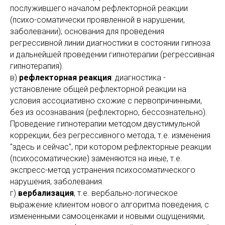
послужившего началом рефлекторной реакции
(психо-соматически проявленной в нарушении,
заболевании); основания для проведения
регрессивной линии диагностики в состоянии гипноза
и дальнейшей проведении гипнотерапии (регрессивная
гипнотерапия).
в)
рефлекторная реакция
: диагностика -
установление общей рефлекторной реакции на
условия ассоциативно схожие с первопричинными,
без из осознавания (рефлекторно, бессознательно).
Проведение гипнотерапии методом двустимульной
коррекции, без регрессивного метода, т.е. изменения
"здесь и сейчас", при котором рефлекторные реакции
(психосоматические) заменяются на иные, т.е.
экспресс-метод устранения психосоматического
нарушения, заболевания.
г)
вербализация
, т.е. вербально-логическое
выражение клиентом нового алгоритма поведения, с
измененными самооценками и новыми ощущениями,