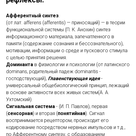
рефлексы.
Афферентный синтез
.
(от лат. afferens (afferentis) — приносящий) — в теории
функциональной системы (П. К. Анохин) синтез
информационного материала, запечатленного в
памяти (содержание сознания и бессознательного),
мотивации, информации о среде и пускового стимула
с целью принятия решения.
Доминанта
в физиологии и психологии (от латинского
dominans, родительный падеж dominantis -
господствующий),
Главенствующая идея
-
универсальный общебиологический принцип, лежащий
в основе активности всех живых систем(А. А.
Ухтомский).
Сигнальная система
- (И. П. Павлов), первая
(
сенсорная
) и вторая (
понятийная
). Сигнал
воспринимается рецептором, происходит его
кодирование посредством нервных импульсов и т.д.,
по Афферентному синтезу, с образованием